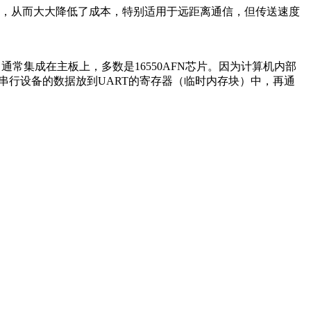
，从而大大降低了成本，特别适用于远距离通信，但传送速度
串行输出的芯片，通常集成在主板上，多数是16550AFN芯片。因为计算机内部
入串行设备的数据放到UART的寄存器（临时内存块）中，再通
款具有过压保护的RS-232收发器。器件在RS-232接口引脚上集成了
据的应用非常重要，该功能可防止使用故障，避免将损坏的电缆