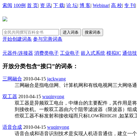
索阅
100例
首 页
|
资 讯
|
下 载
|
论 坛
|
博 客
|
Webinar
|
高 校
|
专 刊
开始创建词条
参与完善词条
元器件/连接器
消费类电子
工业电子
嵌入式系统
模拟IC
通信技
开放分类包含“接口”的词条：
三网融合
2010-04-15
jackwang
三网融合是指电信网、计算机网和有线电视网三大网络通
双工器
2010-04-15
wuqinyong
双工器是异频双工电台，中继台的主要配件，其作用是将
到接收机。一般双工器由六个阻带滤波器（限波器）组成
些双工器不标发射和接收端而只标LOW和HIGH ,如某双工器
语音合成
2010-04-15
wuqinyong
语音合成和语音识别技术是实现人机语音通信，建立一个