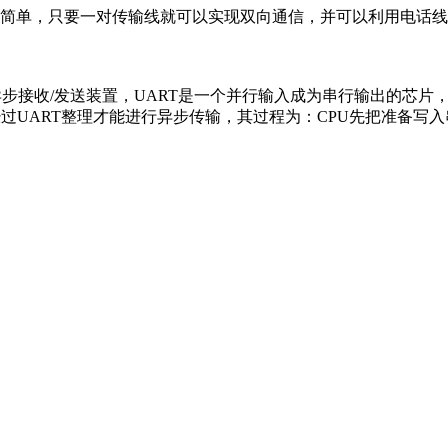
简单，只要一对传输线就可以实现双向通信，并可以利用电话线
r/Transmitter，通用异步接收/发送装置，UART是一个并行输入成为
经过UART整理才能进行异步传输，其过程为：CPU先把准备写
E。MAX13223E与工业标准的MAX3223E引脚兼容，是市场上首
部故障保护电路。集成的故障保护对于采用同一电缆传输电源和数