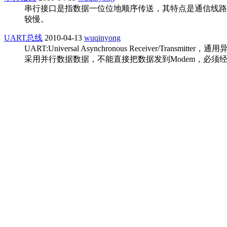
串行接口是指数据一位位地顺序传送，其特点是通信线路
较慢。
UART总线
2010-04-13
wuqinyong
UART:Universal Asynchronous Receive
采用并行数据数据，不能直接把数据发到Modem，必须
过FI
MAX13223E
2010-04-12
wuqinyong
带有±70V故障保护的双通道RS-232收发器MAX13223
±70V故障保护，无需自恢复保险丝和齐纳二极管等外
直接与接口引脚短接。MAX1322
共391条 7/40
|‹
«
5
6
7
8
9
10
11
12
13
14
»
›|
进入词条:接口
接口相关新闻
更多>>
车内数据越来越多，网络、接口和存储都要跟上