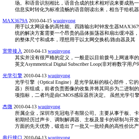
场。和语音识别相比，语音合成的技术相对说来要成熟一些，
信息实时转化为标准流畅的语音朗读出来，相当于给机器
MAX3679A
2010-04-15
wuqinyong
用于以太网设备的高性能、四路输出时钟发生器MAX3679
统的解决方案需要一个昂贵的晶体振荡器和扇出缓冲器，以
的整体尺寸和成本，理想用于以太网交换机/路由器及其
宽带接入
2010-04-13
wuqinyong
其实并没有很严格的定义，一般是以目前拨号上网速率的上限 56
英文Asymmetrical Digital Subscribe
光学引擎
2010-04-13
wuqinyong
光学引擎（Optical Engine）是光学鼠标的核心
器）所组成，前者负责图像的收集并将其同步为二进制的
项指标，二者均是由CMOS感应器所决定。 虽然光学引
杰微
2010-04-13
wuqinyong
所属企业，深圳市先冠电子有限公司。主要从事于板、卡
初期经历过声卡、调制解调器、主板及显卡的研制与开发
方面的先天优势，锻造出了一批又一批经典的高性价比产品。
串行接口
2010-04-13
wuqinyong