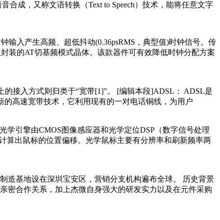
又称文语转换（Text to Speech）技术，能将任意文字
输入产生高频、超低抖动(0.36psRMS，典型值)时钟信号。传
立封装的AT切基频模式晶体。该款器件可有效降低时钟分配方案
入方式则归类于“宽带[1]”。 [编辑本段]ADSL： ADSL是
电话线上的一种新的高速宽带技术，它利用现有的一对电话铜线，为用户
析。光学引擎由CMOS图像感应器和光学定位DSP（数字信号处理
此计算出鼠标的位置偏移。光学鼠标主要有分辨率和刷新频率两
制造基地设在深圳宝安区，营销分支机构遍布全球。 历史背景
亲密合作关系，加上杰微自身强大的研发实力以及在元件采购