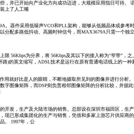
并已开始向产业化方向成功迈进，大规模应用指日可待。 语音合成，
装上了人工嘴
A。器件采用低噪声VCO和PLL架构，能够从低频晶体或参考时钟
分配多路低抖动、高频时钟信号，而MAX3679A只需一个独
Kbps为分界，将 56Kbps及其以下的接入称为“窄带”，之上的接
r Loop(非对称数字用户环路)的英文缩写，ADSL技术是运行在原有普通
部件，它的作用就好比是人的眼睛，不断地摄取所见到的图像并进行分
数字图像矩阵，而DSP则负责相邻图像矩阵的分析比较，并据
擎
的开发，生产及大陆市场的销售。总部设在深圳市福田区，生产
，现已形成集团化的生产与销售，凭借和多家上游芯片供应商的
 1997年，公