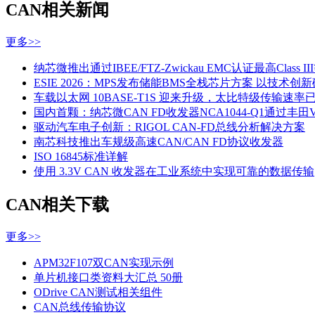
CAN相关新闻
更多>>
纳芯微推出通过IBEE/FTZ-Zwickau EMC认证最高Class
ESIE 2026：MPS发布储能BMS全栈芯片方案 以技术
车载以太网 10BASE-T1S 迎来升级，太比特级传输速率
国内首颗：纳芯微CAN FD收发器NCA1044-Q1通过丰田V
驱动汽车电子创新：RIGOL CAN-FD总线分析解决方案
南芯科技推出车规级高速CAN/CAN FD协议收发器
ISO 16845标准详解
使用 3.3V CAN 收发器在工业系统中实现可靠的数据传输
CAN相关下载
更多>>
APM32F107双CAN实现示例
单片机接口类资料大汇总 50册
ODrive CAN测试相关组件
CAN总线传输协议