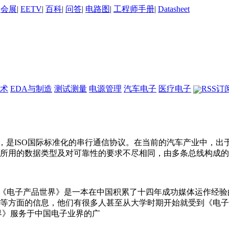
|
会展
|
EETV
|
百科
|
问答
|
电路图
|
工程师手册
|
Datasheet
术
EDA与制造
测试测量
电源管理
汽车电子
医疗电子
RSS订
缩写（以下称为CAN），是ISO国际标准化的串行通信协议。在当前的汽
所用的数据类型及对可靠性的要求不尽相同，由多条总线构成的
的《电子产品世界》是一本在中国积累了十四年成功媒体运作经
等方面的信息，他们有很多人甚至从大学时期开始就受到《电子
界》服务于中国电子业界的广