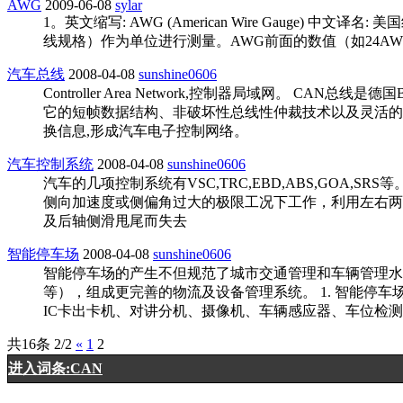
AWG
2009-06-08
sylar
1。英文缩写: AWG (American Wire Gauge) 中
线规格）作为单位进行测量。AWG前面的数值（如24A
汽车总线
2008-04-08
sunshine0606
Controller Area Network,控制器局域网
它的短帧数据结构、非破坏性总线性仲裁技术以及灵活的通
换信息,形成汽车电子控制网络。
汽车控制系统
2008-04-08
sunshine0606
汽车的几项控制系统有VSC,TRC,EBD,ABS,GOA,SRS
侧向加速度或侧偏角过大的极限工况下工作，利用左右两
及后轴侧滑甩尾而失去
智能停车场
2008-04-08
sunshine0606
智能停车场的产生不但规范了城市交通管理和车辆管理水
等），组成更完善的物流及设备管理系统。 1. 智能停车
IC卡出卡机、对讲分机、摄像机、车辆感应器、车位检
共16条 2/2
«
1
2
进入词条:CAN