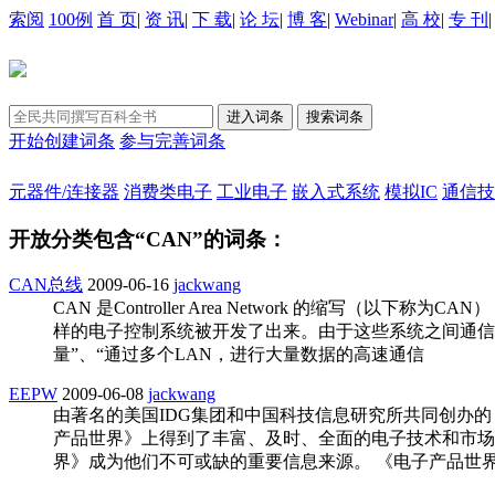
索阅
100例
首 页
|
资 讯
|
下 载
|
论 坛
|
博 客
|
Webinar
|
高 校
|
专 刊
开始创建词条
参与完善词条
元器件/连接器
消费类电子
工业电子
嵌入式系统
模拟IC
通信技
开放分类包含“CAN”的词条：
CAN总线
2009-06-16
jackwang
CAN 是Controller Area Network 的
样的电子控制系统被开发了出来。由于这些系统之间通信
量”、“通过多个LAN，进行大量数据的高速通信
EEPW
2009-06-08
jackwang
由著名的美国IDG集团和中国科技信息研究所共同创办
产品世界》上得到了丰富、及时、全面的电子技术和市场
界》成为他们不可或缺的重要信息来源。 《电子产品世