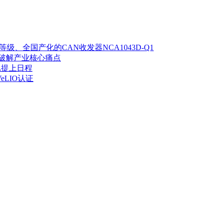
 III等级、全国产化的CAN收发器NCA1043D-Q1
创新破解产业核心痛点
已提上日程
eLIO认证