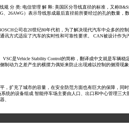
文译名: 美国线规 分 类: 电信管理 解 释: 美国区分导线直径的标准，又称
WG、26AWG）表示导线形成最后直径前所要经过的孔的数量，
。 CAN总线是德国BOSCH公司在20世纪80年代初，为了解决现代汽
讯方式适应了汽车的实时性和可靠性要求。 CAN被设计作为汽
等。 VSC是Vehicle Stability Control的简称，翻译
侧制动力之差产生的横摆力偶矩来防止出现难以控制的侧滑现象
平，扩充了城市的容量，在安全防范方面也有巨大的保障，同时
场系统的设备组成 智能停车场主要由人口、出口和中心管理三大部分
测器、