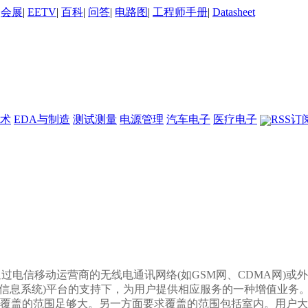
|
会展
|
EETV
|
百科
|
问答
|
电路图
|
工程师手册
|
Datasheet
术
EDA与制造
测试测量
电源管理
汽车电子
医疗电子
RSS订
，LBS)，它是通过电信移动运营商的无线电通讯网络(如GSM网、CDM
 System，地理信息系统)平台的支持下，为用户提供相应服务的一种增值业务
盖的范围足够大。另一方面要求覆盖的范围包括室内。用户大