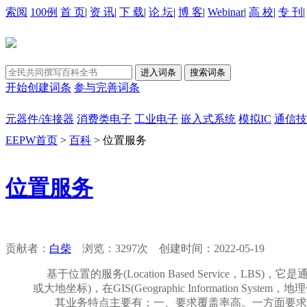
索阅
100例
首 页
|
资 讯
|
下 载
|
论 坛
|
博 客
|
Webinar
|
高 校
|
专 刊
开始创建词条
参与完善词条
元器件/连接器
消费类电子
工业电子
嵌入式系统
模拟IC
通信技
EEPW首页
>
百科
> 位置服务
位置服务
贡献者：
白柴
浏览：3297次 创建时间：2022-05-19
基于位置的服务(Location Based Service
或大地坐标)，在GIS(Geographic Information
其业务特点主要有：一、要求覆盖率高。一方面要求覆