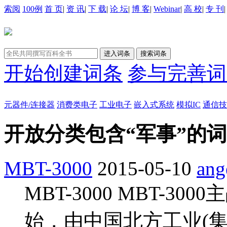
索阅
100例
首 页
|
资 讯
|
下 载
|
论 坛
|
博 客
|
Webinar
|
高 校
|
专 刊
开始创建词条
参与完善词
元器件/连接器
消费类电子
工业电子
嵌入式系统
模拟IC
通信技
开放分类包含“军事”的
MBT-3000
2015-05-10
ang
MBT-3000 MBT-3
始，由中国北方工业(