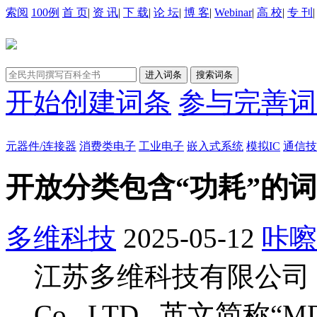
索阅
100例
首 页
|
资 讯
|
下 载
|
论 坛
|
博 客
|
Webinar
|
高 校
|
专 刊
开始创建词条
参与完善词
元器件/连接器
消费类电子
工业电子
嵌入式系统
模拟IC
通信技
开放分类包含“功耗”的
多维科技
2025-05-12
咔嚓
江苏多维科技有限公司（Multi
Co., LTD. ,英文简