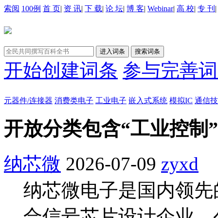
索阅
100例
首 页
|
资 讯
|
下 载
|
论 坛
|
博 客
|
Webinar
|
高 校
|
专 刊
开始创建词条
参与完善词
元器件/连接器
消费类电子
工业电子
嵌入式系统
模拟IC
通信技
开放分类包含“工业控制
纳芯微
2026-07-09
zyxd
纳芯微电子是国内领先
合信号芯片设计企业。