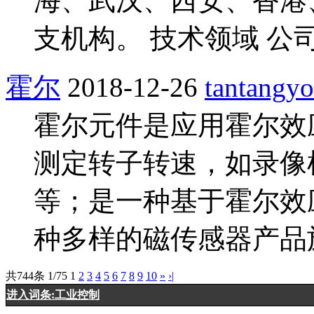
海、武汉、西安、香港
支机构。 技术领域 公
霍尔
2018-12-26
tantangy
霍尔元件是应用霍尔效
测定转子转速，如录像
等；是一种基于霍尔效
种多样的磁传感器产品
共744条 1/75
1
2
3
4
5
6
7
8
9
10
»
›|
进入词条:工业控制