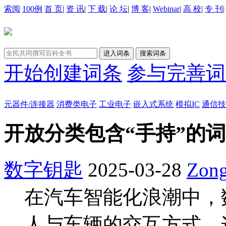
索阅
100例
首 页
|
资 讯
|
下 载
|
论 坛
|
博 客
|
Webinar
|
高 校
|
专 刊
开始创建词条
参与完善词
元器件/连接器
消费类电子
工业电子
嵌入式系统
模拟IC
通信技
开放分类包含“手持”的
数字钥匙
2025-03-28
Zon
在汽车智能化浪潮中，
人与车辆的交互方式。