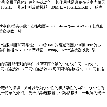
材料和金属屏蔽体组建的特殊房间。其作用就是避免在暗室内做天
） 吸波材料反射损耗：30MHz～18GHz≥15dB b．暗室
头参数：连接截面mm2 0.34mm2(min,AWG22) 电缆直
B） 插座参数：针
能,精度和可靠性;11,70或90dB的衰减范围,1dB和10dB的步
26.5GHz K型精密3.5mm或2.92mm连接器以及L型
两个轴的端部所用到的零件,以保证两个轴的中心线在同一轴线上。一
器 3).三同轴连接器 4).高压同轴连接器 5).PCB 同轴连
纤链路的接续，又可以分为永久性的和活动性的两种。永久性的
做一简单的介绍。 光纤活动连接器，俗称活接头，一般称为光纤