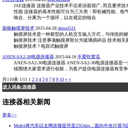
JAE连接器 连接器产业技术不仅牵涉面很广, 而且要求
性能 连接器的基本性能可分为三大类：即机械性能、电气性
啮合、分离为一个循环，以在规定的啮合
面板触摸屏技术
2015-04-28
shruxi521
触摸屏技术是一种新型的人机交互输入方式，与传统的键
触摸屏技术 注意事项触摸屏部分为玻璃易碎品 技术相关新型
触摸屏技术 ? 电容式触摸屏
ANEN-SA2-30电源连接器
2015-04-16
不爱吃窝瓜
ANEN-SA2-30电源连接器 ANEN-SA2-30电源连
续围绕大家需求进行创新，为客户提供电源连接器有竞争力的产
共110条 1/11
1
2
3
4
5
6
7
8
9
10
»
›|
进入词条:连接器
连接器相关新闻
更多>>
Molex将汽车以太网连接提升至25Gbps，面向中央计算