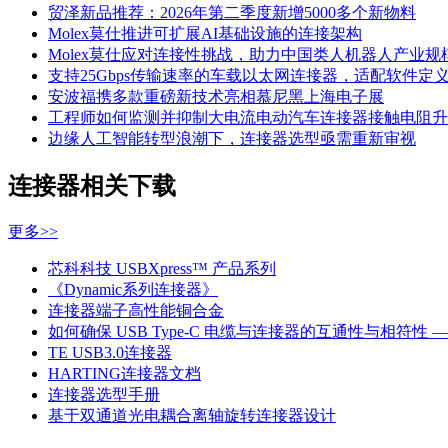
贸泽新品推荐：2026年第二季度新增5000多个新物料
Molex莫仕推进可扩展AI基础设施的连接架构
Molex莫仕应对连接性挑战，助力中国类人机器人产业规
支持25Gbps传输速率的车载以太网连接器，适配软件定
安波福携多款重磅新技术亮相慕尼黑上海电子展
工程师如何监测并抑制大电流电动汽车连接器接触电阻升
边缘人工智能转型浪潮下，连接器选型亟需重新审视
连接器相关下载
更多>>
芯科科技 USBXpress™ 产品系列
《Dynamic系列连接器》
连接器端子高性能铜合金
如何确保 USB Type-C 电缆与连接器的互通性与相符性 
TE USB3.0连接器
HARTING连接器文档
连接器选型手册
基于双通道光电耦合离轴旋转连接器设计