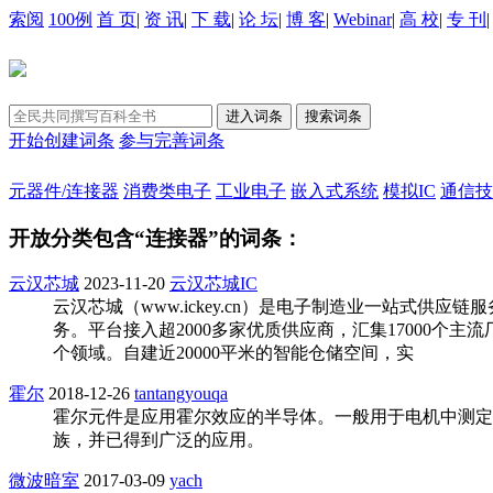
索阅
100例
首 页
|
资 讯
|
下 载
|
论 坛
|
博 客
|
Webinar
|
高 校
|
专 刊
开始创建词条
参与完善词条
元器件/连接器
消费类电子
工业电子
嵌入式系统
模拟IC
通信技
开放分类包含“连接器”的词条：
云汉芯城
2023-11-20
云汉芯城IC
云汉芯城（www.ickey.cn）是电子制造业一站式
务。平台接入超2000多家优质供应商，汇集17000个
个领域。自建近20000平米的智能仓储空间，实
霍尔
2018-12-26
tantangyouqa
霍尔元件是应用霍尔效应的半导体。一般用于电机中测定
族，并已得到广泛的应用。
微波暗室
2017-03-09
yach