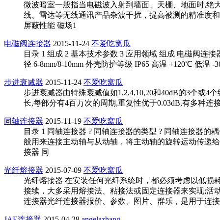
微波暗室一般指当电磁波入射到墙面、天棚、地面时,绝
线、雷达等无线通讯产品杂波干扰，提高被测的精准度和效率。 
屏蔽性能 磁场1
电磁阀连接器
2015-11-24
不爱吃窝瓜
目录 1 组成 2 基本技术参数 3 应用领域 组成 电磁阀连
径 6-8mm/8-10mm 外壳防护等级 IP65 高温 +120℃ 
步进衰减器
2015-11-24
不爱吃窝瓜
步进衰减器由特殊衰减值如1,2,4,10,20和40dB的3个或4
长,每部分有4百万次的周期,重复性优于0.03dB,有多种连
同轴连接器
2015-11-19
不爱吃窝瓜
目录 1 同轴连接器 ? 同轴连接器的类型 ? 同轴连接
般用来连接主动轴与从动轴，将主动轴的旋转运动传递给从动轴。 
接器 同
光纤熔接器
2015-07-09
不爱吃窝瓜
光纤熔接器 在安装任何光纤系统时，都必须考虑以低损
接续，大多采用熔接法、粘接法或固定连接器来实现;活
连接器光纤连接器报价、参数、图片、群乐，是用于连接
JAE连接器
2015-04-28
angelazhang