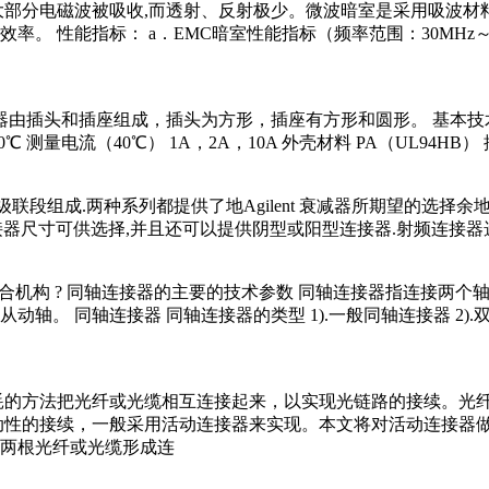
大部分电磁波被吸收,而透射、反射极少。微波暗室是采用吸波
性能指标： a．EMC暗室性能指标（频率范围：30MHz～18GHz
接器由插头和插座组成，插头为方形，插座有方形和圆形。 基本技术参数 插
低温 -30℃ 测量电流（40℃） 1A，2A，10A 外壳材料 PA（UL94H
个级联段组成.两种系列都提供了地Agilent 衰减器所期望的选择余地,性
接器尺寸可供选择,并且还可以提供阴型或阳型连接器.射频连接器选件包括
器的耦合机构 ? 同轴连接器的主要的技术参数 同轴连接器指连接
同轴连接器 同轴连接器的类型 1).一般同轴连接器 2).双同轴连接
耗的方法把光纤或光缆相互连接起来，以实现光链路的接续。光
动性的接续，一般采用活动连接器来实现。本文将对活动连接器
两根光纤或光缆形成连