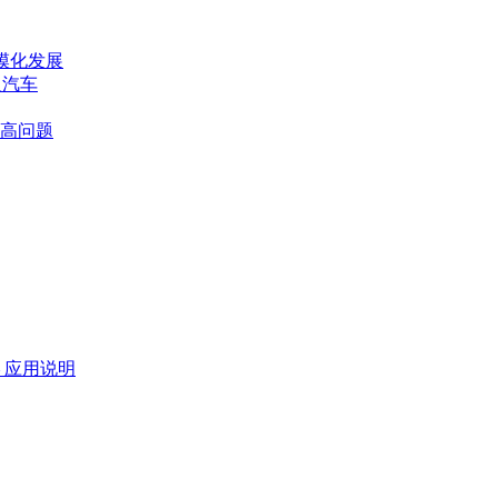
模化发展
义汽车
高问题
― 应用说明