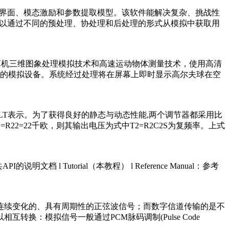
界、介质界面、模态激励和参数提取模型。该软件能解决复杂、挑战性
uickWave可以通过不同的预处理、协处理和后处理的形式从模拟中获取用
用计算机三维图象处理模拟技术和高速运动物体测量技术，使用高清
的模拟设备。系统经过处理将在屏幕上即时显示高尔夫球在空
用LT表示。为了获得良好的静态与动态性能,两个调节器都采用比
R22=22千欧，则其输出电压为式中T2=R2C2S为复频率。上式
明文档 l Tutorial（本教程） l Reference Manual：参考
的是连续变化的、具有周期性的正弦波信号；而数字信道传输的是不
换：模拟信号一般通过PCM脉码调制(Pulse Code