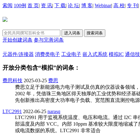
索阅
100例
首 页
|
资 讯
|
下 载
|
论 坛
|
博 客
|
Webinar
|
高 校
|
专 刊
开始创建词条
参与完善词条
元器件/连接器
消费类电子
工业电子
嵌入式系统
模拟IC
通信技
开放分类包含“模拟”的词条：
费思科技
2025-03-25
费思
费思立足于新能源电力电子测试及仿真的仪器设备领域，
2002 年，凭借珠三角地区得天独厚的工业优势和经济
先创新推出高密度大功率电子负载、宽范围直流测控电源
LTC2991
2022-06-25
narasq
LTC?2991 用于监视系统温度、电压和电流。通过 
部温度及内部 VCC。内部 10ppm 基准较大限度地缩
或电流数据的系统。LTC2991 非常适合