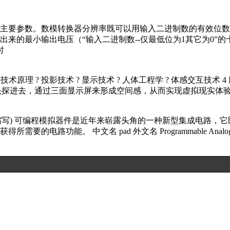
要参数。数模转换器分辨率既可以用输入二进制数的有效位数给出
出来的最小输出电压（“输入二进制数--仅最低位为1其它为0”的
时
us Rift 3 技术原理 ? 投影技术 ? 显示技术 ? 人体工程学 ? 体
、把头探进去，通过三面显示屏来形成空间感，从而实现虚拟现实体验。随
log Device的缩写) 可编程模拟器件是近年来崭露头角的一种新
功能。 中文名 pad 外文名 Programmable Analog D