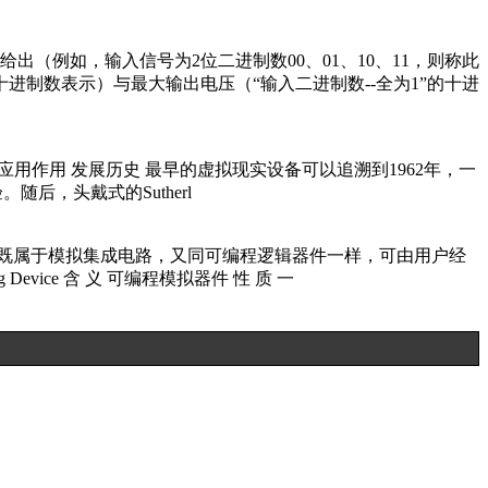
（例如，输入信号为2位二进制数00、01、10、11，则称此
十进制数表示）与最大输出电压（“输入二进制数--全为1”的十进
感交互技术 4 应用作用 发展历史 最早的虚拟现实设备可以追溯到1962年，一
后，头戴式的Sutherl
型集成电路，它既属于模拟集成电路，又同可编程逻辑器件一样，可由用户经
evice 含 义 可编程模拟器件 性 质 一