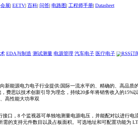
|
会展
|
EETV
|
百科
|
问答
|
电路图
|
工程师手册
|
Datasheet
术
EDA与制造
测试测量
电源管理
汽车电子
医疗电子
RSS订
向新能源电力电子行业提供:国际一流水平的、精确的、高品质
基础，费思以技术创新引导为理念，持续20多年将销售收入的15
、高性能大功率双
I2C 串行接口，8 个监视器可单独地测量电源电压，并能配对以
减了所需的支持元件数目以及占板面积。可选地址和可配置功能为 L