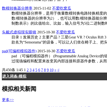
数模转换器分辨率
2015-11-02
不爱吃窝瓜
数模转换器分辨率，是用于衡量数模转换电路转换精度的主
数/模转换器的分辨率为2），也可以用数/模转换器能分辨
制数表示）的比值给出。比如，输入信号为5位二进制数
头戴式虚拟现实眼镜
2015-10-30
不爱吃窝瓜
目录 1 发展历史 2 主要产品 ? 三星Gear VR ? Ocul
款名为“Sensorama”的设备，可以让人们坐在椅子上
pad(可编程模拟器件)
2015-10-30
不爱吃窝瓜
pad （可编程模拟器件） (Programmable Ana
过现场编程和配置来改变其内部连接和原器件参数，从而获得所需要的电路
共450条 1/45
1
2
3
4
5
6
7
8
9
10
»
›|
进入词条:模拟
模拟相关新闻
更多>>