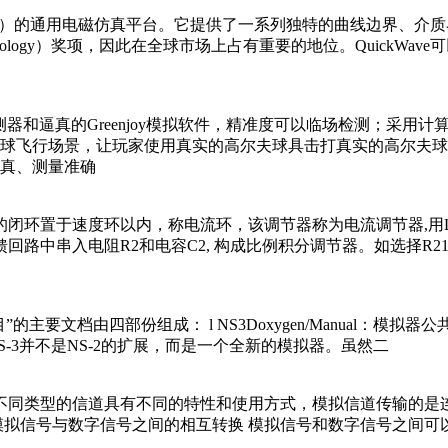
mal FDTD）的通用电磁仿真平台。它提供了一系列独特的曲线边
ation Technology）奖项，因此在全球市场上占有重要的地位。Q
测器和逼真的Greenjoy模拟软件，精准度可以临场检测；采
球飞行场景，让玩家使用真实的高尔夫球具击打真实的高尔夫球
真、测量准确
器构成的闭环置于速度环以内，称电流环，该调节器称为电流调节器,
路中串入电阻R2和电容C2, 构成比例积分调节器。如选择R21=
主要文档由四部份组成： l NS3Doxygen/Manual：模拟器公共API的说
： (1) NS-3并不是NS-2的扩展，而是一个全新的模拟器。虽然二
 定义 不同类型的信道具有不同的特性和使用方式，模拟信道传输
信号与数字信号之间的相互转换 模拟信号和数字信号之间可以相互转