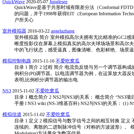
QuickWave
2020-05-07
Junglesee
QuickWave是基于共形时域有限差分法（Confor
的问题，并于1998年获得EIT（European Inform
户所关心
室外模拟器
2016-03-22
angelazhang
室外模拟器 简介 室外模拟高尔夫拥有无比精准的GC2感
晰度投影仪在屏幕上模拟真实的高尔夫球场场景和高尔夫
中的飞行状态，感受逼真，图像清晰、色彩鲜艳、场景逼
模拟控制电路
2015-11-16
不爱吃窝瓜
目录 1 简介 2 过程 简介 电流负反馈与另一个调节
例积分(PI)调节器。以电流调节器为例，在运算放大器反馈回
表明,比例积分调节器的输出电
NS3
2015-11-02
不爱吃窝瓜
目录 1 概念简介 2 NS2与NS3的关系： 概念简介 “NS3项目”的
手册 l NS3 wiki (NS-3维基百科) NS2与NS3的关系
模拟信道
2015-11-02
不爱吃窝瓜
目录 1 定义 2 模拟信号与数字信号之间的相互转换
连续的、离散的二进制脉冲信号（对称的方波波形）。 模拟
Modulation)方法量化为数字信号，