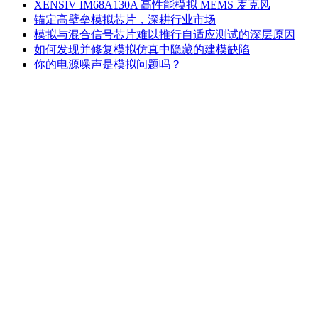
XENSIV IM68A130A 高性能模拟 MEMS 麦克风
锚定高壁垒模拟芯片，深耕行业市场
模拟与混合信号芯片难以推行自适应测试的深层原因
如何发现并修复模拟仿真中隐藏的建模缺陷
你的电源噪声是模拟问题吗？
据报道，模拟器件计划从2026年2月起涨幅10%至30%，
Skyworks 和 Qorvo 将合并打造价值 220 亿美元
ADI中国三十而立
模拟相关下载
更多>>
ADI模拟对话杂志-Volume 55, Number 4
ADI模拟对话杂志-Volume 56, Number 2
ADI模拟对话杂志-Volume 56, Number 3
ADI模拟对话杂志-Volume 56, Number 4
ADI模拟对话杂志-Volume 57, Number 2
ADI模拟对话杂志-Volume 57, Number 3
模拟电子技术基础+童诗白+第四版.pdf
ADI MAX16170 High-Voltage Ideal Diode Controller with In